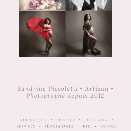
Sandrine Piccoletti • Artisan •
Photographe depuis 2012
QUI SUIS-JE ?
•
CONTACT
•
PORTFOLIO
•
SERVICES
•
TÉMOIGNAGES
•
FAQ
•
BONNES