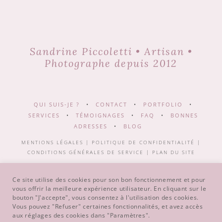
Sandrine Piccoletti • Artisan •
Photographe depuis 2012
QUI SUIS-JE ?
•
CONTACT
•
PORTFOLIO
•
SERVICES
•
TÉMOIGNAGES
•
FAQ
•
BONNES
ADRESSES
•
BLOG
MENTIONS LÉGALES
|
POLITIQUE DE CONFIDENTIALITÉ
|
CONDITIONS GÉNÉRALES DE SERVICE
|
PLAN DU SITE
Ce site utilise des cookies pour son bon fonctionnement et pour
vous offrir la meilleure expérience utilisateur. En cliquant sur le
bouton "J'accepte", vous consentez à l'utilisation des cookies.
Copyright © 2011-2024
Atona Studio
. Tous droits réservés. |
Vous pouvez "Refuser" certaines fonctionnalités, et avez accès
Design avec ♥ par Nekosign
.
aux réglages des cookies dans "Paramètres".